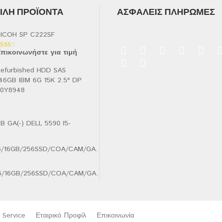
ΛΉ ΠΡΟΪΌΝΤΑ
ΑΣΦΑΛΕΊΣ ΠΛΗΡΩΜΈΣ
ICOH SP C222SF
πικοινωνήστε για τιμή
αθμολογήθηκε
ε
.00
efurbished HDD SAS
πό
46GB IBM 6G 15K 2.5" DP
90Y8948
B GA(-) DELL 5590 I5-
.6/16GB/256SSD/COA/CAM/GA.
Service
Εταιρικό Προφίλ
Επικοινωνία