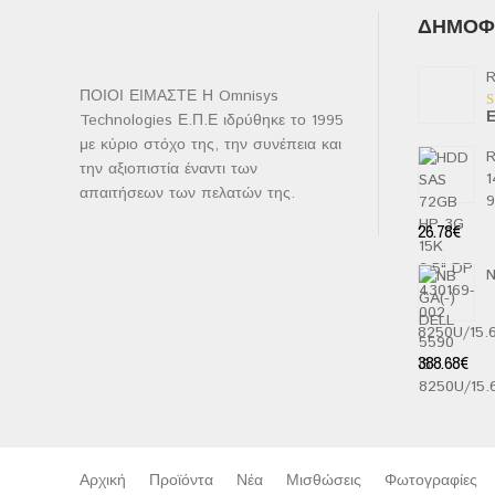
ΔΗΜΟΦΙ
R
ΠΟΙΟΙ ΕΙΜΑΣΤΕ Η Omnisys
Ε
Technologies Ε.Π.Ε ιδρύθηκε το 1995
Β
μ
με κύριο στόχο της, την συνέπεια και
2
R
α
την αξιοπιστία έναντι των
1
5
απαιτήσεων των πελατών της.
26.78
€
N
8250U/15
388.68
€
Αρχική
Προϊόντα
Νέα
Μισθώσεις
Φωτογραφίες