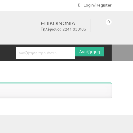
Login/Register
0
ΕΠΙΚΟΙΝΩΝΊΑ
Τηλέφωνο: 2241 033105
Αναζήτηση
efurbish - Ευκαιρίες
/
Laptop Parts
/
Optical Bezel/Caddy