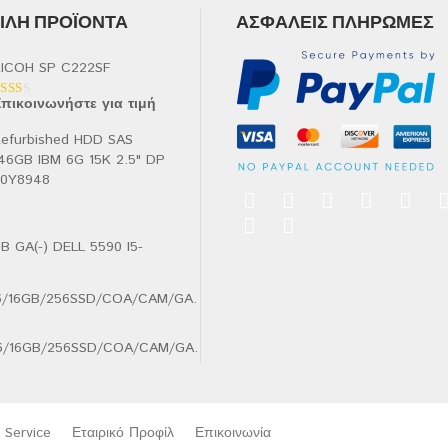
ΛΉ ΠΡΟΪΌΝΤΑ
ΑΣΦΑΛΕΊΣ ΠΛΗΡΩΜΈΣ
ICOH SP C222SF
πικοινωνήστε για τιμή
αθμολογήθηκε
ε
.00
efurbished HDD SAS
πό
46GB IBM 6G 15K 2.5" DP
90Y8948
B GA(-) DELL 5590 I5-
.6/16GB/256SSD/COA/CAM/GA.
Service
Εταιρικό Προφίλ
Επικοινωνία