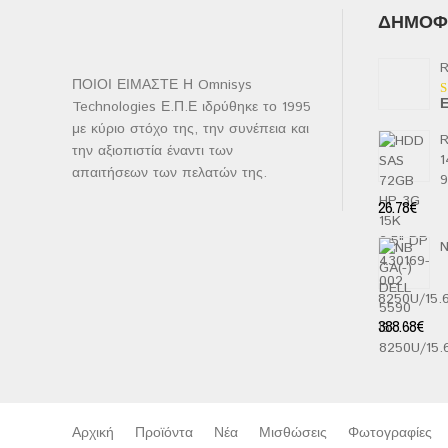
ΔΗΜΟΦΙ
R
ΠΟΙΟΙ ΕΙΜΑΣΤΕ Η Omnisys
Ε
Technologies Ε.Π.Ε ιδρύθηκε το 1995
Β
μ
με κύριο στόχο της, την συνέπεια και
2
R
α
την αξιοπιστία έναντι των
1
5
απαιτήσεων των πελατών της.
26.78
€
N
8250U/15
388.68
€
Αρχική
Προϊόντα
Νέα
Μισθώσεις
Φωτογραφίες