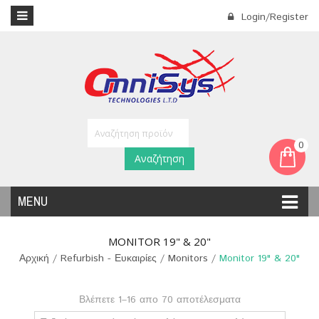
Login/Register
0
Αναζήτηση
MENU
MONITOR 19" & 20"
Αρχική
/
Refurbish - Ευκαιρίες
/
Monitors
/
Monitor 19" & 20"
Βλέπετε 1–16 απο 70 αποτέλεσματα