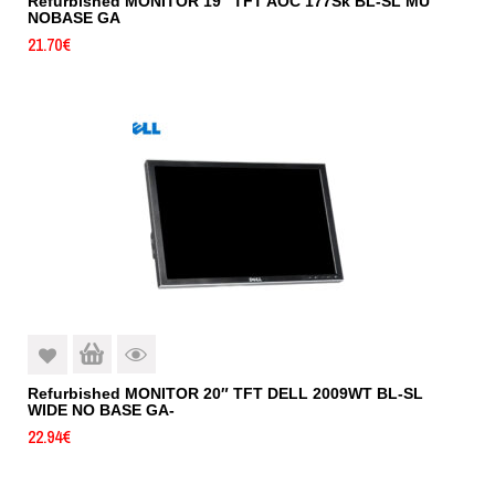
Refurbished MONITOR 19″ TFT AOC 177Sk BL-SL MU
NOBASE GA
21.70
€
Refurbished MONITOR 20″ TFT DELL 2009WT BL-SL
WIDE NO BASE GA-
22.94
€