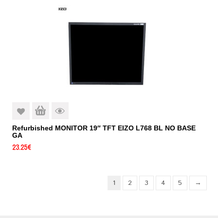
Refurbished MONITOR 19″ TFT EIZO L768 BL NO BASE
GA
23.25
€
1
2
3
4
5
→