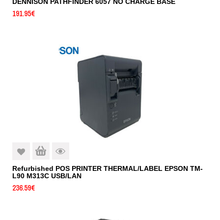
DENNISON PATHFINDER 6057 NO CHARGE BASE
191.95
€
Refurbished POS PRINTER THERMAL/LABEL EPSON TM-
L90 M313C USB/LAN
236.59
€