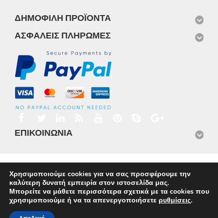
ΔΗΜΟΦΙΛΉ ΠΡΟΪΌΝΤΑ
ΑΣΦΑΛΕΊΣ ΠΛΗΡΩΜΈΣ
ΕΠΙΚΟΙΝΩΝΊΑ
Αρχική
Προϊόντα
Νέα
Μισθώσεις
Φωτογραφίες
Χρησιμοποιούμε cookies για να σας προσφέρουμε την
Service
Εταιρικό Προφίλ
Επικοινωνία
καλύτερη δυνατή εμπειρία στον ιστοσελίδα μας.
© 2026
Omnisys
Μπορείτε να μάθετε περισσότερα σχετικά με τα cookies που
χρησιμοποιούμε ή να τα απενεργοποιήσετε
ρυθμίσεις
.