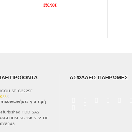
356.90
€
ΛΉ ΠΡΟΪΌΝΤΑ
ΑΣΦΑΛΕΊΣ ΠΛΗΡΩΜΈΣ
ICOH SP C222SF
πικοινωνήστε για τιμή
αθμολογήθηκε
ε
.00
efurbished HDD SAS
πό
46GB IBM 6G 15K 2.5" DP
90Y8948