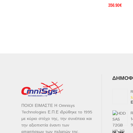
356.90
€
ΔΗΜΟΦΙ
R
Ε
Β
ΠΟΙΟΙ ΕΙΜΑΣΤΕ Η Omnisys
μ
2
Technologies Ε.Π.Ε ιδρύθηκε το 1995
R
α
με κύριο στόχο της, την συνέπεια και
1
5
την αξιοπιστία έναντι των
απαιτήσεων των πελατών της.