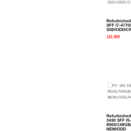
Refurbishe
SFF I7-4770
SSD/ODD/C
101.95
€
Refurbishe
3430 SFF I5-
8500/1X8GB
NEW/ODD