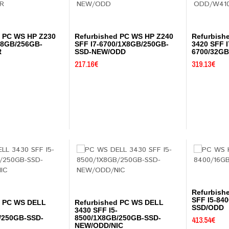
d PC WS HP Z230
Refurbished PC WS HP Z240
Refurbish
/8GB/256GB-
SFF I7-6700/1X8GB/250GB-
3420 SFF I
R
SSD-NEW/ODD
6700/32G
217.16
€
319.13
€
Refurbish
SFF I5-84
d PC WS DELL
Refurbished PC WS DELL
SSD/ODD
3430 SFF I5-
/250GB-SSD-
8500/1X8GB/250GB-SSD-
413.54
€
NEW/ODD/NIC