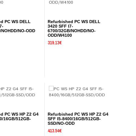
ed PC WS DELL
Refurbished PC WS DELL
7-
3420 SFF I7-
B/NOHDD/NO-ODD
6700/32GB/NOHDD/NO-
ODD/W4100
319.13
€
ed PC WS HP Z2 G4
Refurbished PC WS HP Z2 G4
00/16GB/512GB-
SFF I5-8400/16GB/512GB-
SSD/NO-ODD
413.54
€