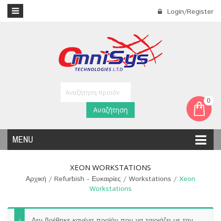
Login/Register
0
Αναζήτηση
MENU
XEON WORKSTATIONS
Αρχική
/
Refurbish - Ευκαιρίες
/
Workstations
/
Xeon
Workstations
Δεν βρέθηκε κανένα προϊόν που να ταιριάζει με την