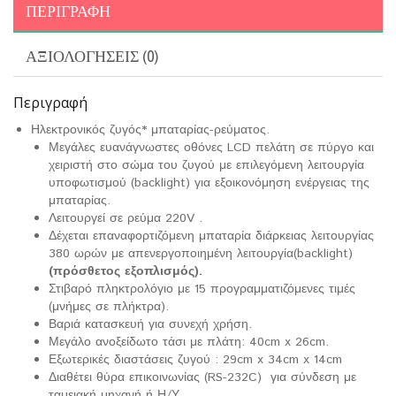
ΠΕΡΙΓΡΑΦΉ
ΑΞΙΟΛΟΓΉΣΕΙΣ (0)
Περιγραφή
Ηλεκτρονικός ζυγός* μπαταρίας-ρεύματος.
Μεγάλες ευανάγνωστες οθόνες
LCD
πελάτη σε πύργο και
χειριστή στο σώμα του ζυγού με επιλεγόμενη λειτουργία
υποφωτισμού (
backlight
) για εξοικονόμηση ενέργειας της
μπαταρίας.
Λειτουργεί σε ρεύμα 220
V
.
Δέχεται επαναφορτιζόμενη μπαταρία διάρκειας λειτουργίας
380 ωρών με απενεργοποιημένη λειτουργία(
backlight
)
(πρόσθετος εξοπλισμός).
Στιβαρό πληκτρολόγιο με 15 προγραμματιζόμενες τιμές
(μνήμες σε πλήκτρα).
Βαριά κατασκευή για συνεχή χρήση.
Μεγάλο ανοξείδωτο τάσι με πλάτη: 40cm x 26cm.
Εξωτερικές διαστάσεις ζυγού : 29
cm
x
34
cm
x
14
cm
Διαθέτει θύρα επικοινωνίας (
RS
-232
C
) για σύνδεση με
ταμειακή μηχανή ή Η/Υ .