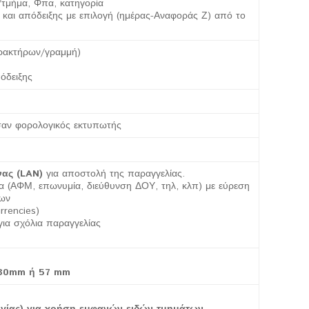
τμήμα, Φπα, κατηγορία
αι απόδειξης με επιλογή (ημέρας-Αναφοράς Ζ) από το
αρακτήρων/γραμμή)
όδειξης
σαν φορολογικός εκτυπωτής
νας (LAN)
για αποστολή της παραγγελίας.
εία (ΑΦΜ, επωνυμία, διεύθυνση ΔΟΥ, τηλ, κλπ) με εύρεση
ίων
rrencies)
για σχόλια παραγγελίας
ς 80mm ή 57 mm