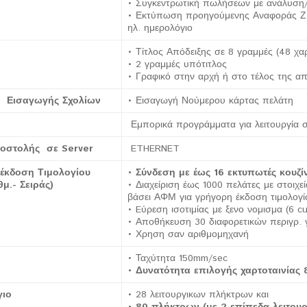
• Συγκεντρωτική πωλήσεων με ανάλυση/
• Εκτύπωση προηγούμενης Αναφοράς Ζ κ
ηλ. ημερολόγιο
• Τίτλος Απόδειξης σε 8 γραμμές (48 χ
• 2 γραμμές υπότιτλος
• Γραφικό στην αρχή ή στο τέλος της απ
 Εισαγωγής Σχολίων
• Εισαγωγή Νούμερου κάρτας πελάτη
Εμπορικά προγράμματα για λειτουργία 
οστολής σε
Server
ETHERNET
 έκδοση Τιμολογίου
• Σύνδεση με έως 16 εκτυπωτές κουζί
θμ.- Σειράς)
• Διαχείριση έως 1000 πελάτες με στοιχ
βάσει ΑΦΜ για γρήγορη έκδοση τιμολογ
• Eύρεση ισοτιμίας με ξενο νομισμα (6 cu
• Αποθήκευση 30 διαφορετικών περιγρ. 
• Χρηση σαν αριθμομηχανή
• Ταχύτητα 150mm/sec
• Δυνατότητα επιλογής χαρτοταινία
ιο
• 28 λειτουργικων πλήκτρων και