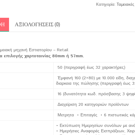
Κατηγορία:
Ταμειακές
ΦΉ
ΑΞΙΟΛΟΓΉΣΕΙΣ (0)
μειακή μηχανή Εστιατορίου – Retail.
α επιλογής χαρτοταινίας 80mm ή 57mm.
50 (περιγραφή έως 32 χαρακτήρες)
Έμφανή 160 (2×80) με 10.000 είδη, διαχ
διαρκεια της πώλησης (περιγραφή έως 3
16 (δυνατότητα κωδ. πρόσβασης 3 ψηφ
ίες
Διαχείριση 20 κατηγοριών προϊόντων
Μετρητα • Επιταγές • 6 πιστωτικές κά
• Εκτύπωση Ημερησίων συνόλων με αν
• Ημερήσιες Αναφορές Εισπράξεων, Χειρ