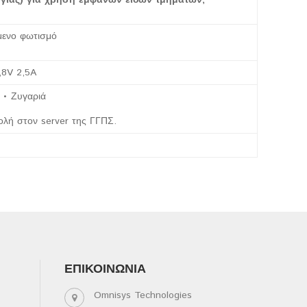
ργίας) για χρήση εμφανών ειδών τμημάτων,
μενο φωτισμό
,8V 2,5A
 • Ζυγαριά
ολή στον server της ΓΓΠΣ.
ΕΠΙΚΟΙΝΩΝΊΑ
Omnisys Technologies