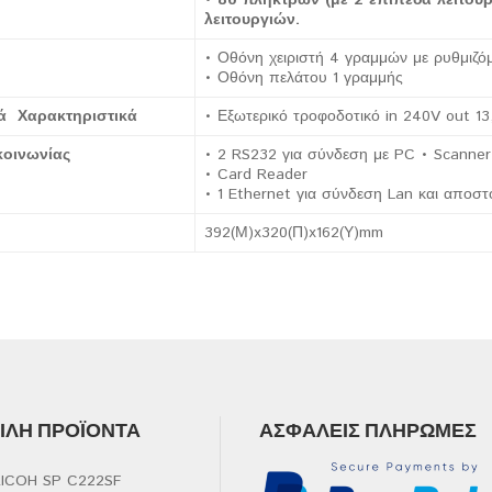
• 80 πλήκτρων (με 2 επίπεδα λειτου
λειτουργιών.
• Οθόνη χειριστή 4 γραμμών με ρυθμιζό
• Οθόνη πελάτου 1 γραμμής
ά Χαρακτηριστικά
• Εξωτερικό τροφοδοτικό in 240V out 13
κοινωνίας
• 2 RS232 για σύνδεση με PC • Scanner
• Card Reader
• 1 Ethernet για σύνδεση Lan και αποστ
392(Μ)x320(Π)x162(Υ)mm
ΛΉ ΠΡΟΪΌΝΤΑ
ΑΣΦΑΛΕΊΣ ΠΛΗΡΩΜΈΣ
ICOH SP C222SF