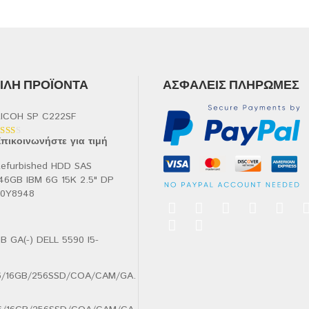
ΛΉ ΠΡΟΪΌΝΤΑ
ΑΣΦΑΛΕΊΣ ΠΛΗΡΩΜΈΣ
ICOH SP C222SF
πικοινωνήστε για τιμή
αθμολογήθηκε
ε
.00
efurbished HDD SAS
πό
46GB IBM 6G 15K 2.5" DP
90Y8948
B GA(-) DELL 5590 I5-
.6/16GB/256SSD/COA/CAM/GA.