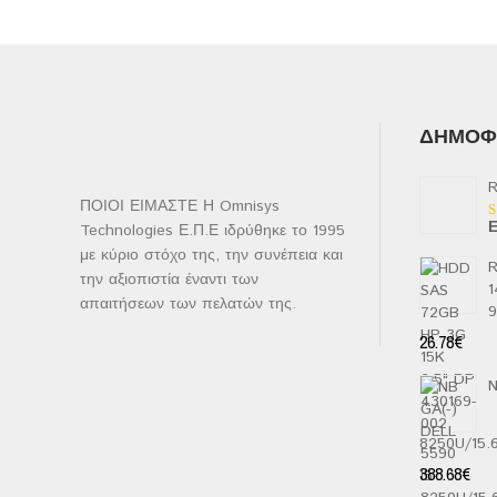
ΔΗΜΟΦΙ
R
ΠΟΙΟΙ ΕΙΜΑΣΤΕ Η Omnisys
Ε
Technologies Ε.Π.Ε ιδρύθηκε το 1995
Β
μ
με κύριο στόχο της, την συνέπεια και
2
R
α
την αξιοπιστία έναντι των
1
5
απαιτήσεων των πελατών της.
26.78
€
N
8250U/15
388.68
€