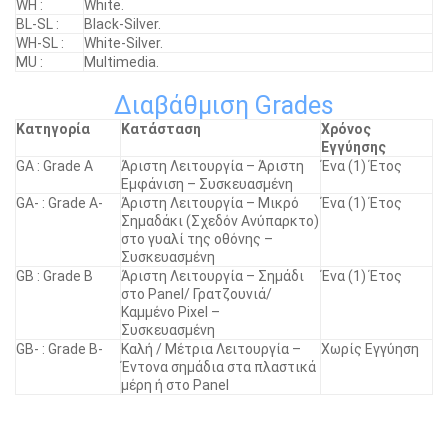
WH :
White.
BL-SL :
Black-Silver.
WH-SL :
White-Silver.
MU :
Multimedia.
Διαβάθμιση Grades
Κατηγορία
Κατάσταση
Χρόνος
Εγγύησης
GA : Grade A
Άριστη Λειτουργία – Άριστη
Ένα (1) Έτος
Εμφάνιση – Συσκευασμένη
GA- : Grade A-
Άριστη Λειτουργία – Μικρό
Ένα (1) Έτος
Σημαδάκι (Σχεδόν Ανύπαρκτο)
στο γυαλί της οθόνης –
Συσκευασμένη
GB : Grade B
Άριστη Λειτουργία – Σημάδι
Ένα (1) Έτος
στο Panel/ Γρατζουνιά/
Καμμένο Pixel –
Συσκευασμένη
GB- : Grade B-
Καλή / Μέτρια Λειτουργία –
Χωρίς Εγγύηση
Έντονα σημάδια στα πλαστικά
μέρη ή στο Panel