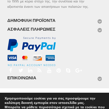
το 1995 με κύριο στόχο της, την συνέπεια και την
αξιοπιστία έναντι των απαιτήσεων των πελατών της.
ΔΗΜΟΦΙΛΉ ΠΡΟΪΌΝΤΑ
ΑΣΦΑΛΕΊΣ ΠΛΗΡΩΜΈΣ
ΕΠΙΚΟΙΝΩΝΊΑ
Αρχική
Προϊόντα
Νέα
Μισθώσεις
Φωτογραφίες
Χρησιμοποιούμε cookies για να σας προσφέρουμε την
Service
Εταιρικό Προφίλ
Επικοινωνία
καλύτερη δυνατή εμπειρία στον ιστοσελίδα μας.
© 2026
Omnisys
Μπορείτε να μάθετε περισσότερα σχετικά με τα cookies που