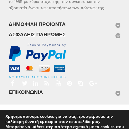
το 1995 με κύριο στόχο της, την συνέπεια και την
αξιοπιστία έναντι των απαιτήσεων των πελατών της.
ΔΗΜΟΦΙΛΉ ΠΡΟΪΌΝΤΑ
ΑΣΦΑΛΕΊΣ ΠΛΗΡΩΜΈΣ
ΕΠΙΚΟΙΝΩΝΊΑ
Αρχική
Προϊόντα
Νέα
Μισθώσεις
Φωτογραφίες
Χρησιμοποιούμε cookies για να σας προσφέρουμε την
Service
Εταιρικό Προφίλ
Επικοινωνία
καλύτερη δυνατή εμπειρία στον ιστοσελίδα μας.
© 2026
Omnisys
Μπορείτε να μάθετε περισσότερα σχετικά με τα cookies που