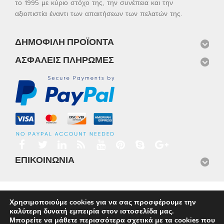
το 1995 με κύριο στόχο της, την συνέπεια και την
αξιοπιστία έναντι των απαιτήσεων των πελατών της.
ΔΗΜΟΦΙΛΉ ΠΡΟΪΌΝΤΑ
ΑΣΦΑΛΕΊΣ ΠΛΗΡΩΜΈΣ
ΕΠΙΚΟΙΝΩΝΊΑ
Αρχική
Προϊόντα
Νέα
Μισθώσεις
Φωτογραφίες
Χρησιμοποιούμε cookies για να σας προσφέρουμε την
Service
Εταιρικό Προφίλ
Επικοινωνία
καλύτερη δυνατή εμπειρία στον ιστοσελίδα μας.
© 2026
Omnisys
Μπορείτε να μάθετε περισσότερα σχετικά με τα cookies που