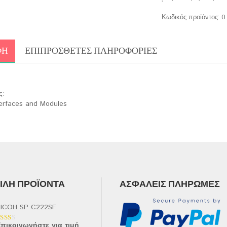
Κωδικός προϊόντος:
0
ΦΉ
ΕΠΙΠΡΌΣΘΕΤΕΣ ΠΛΗΡΟΦΟΡΊΕΣ
ς:
terfaces and Modules
ΛΉ ΠΡΟΪΌΝΤΑ
ΑΣΦΑΛΕΊΣ ΠΛΗΡΩΜΈΣ
ICOH SP C222SF
πικοινωνήστε για τιμή