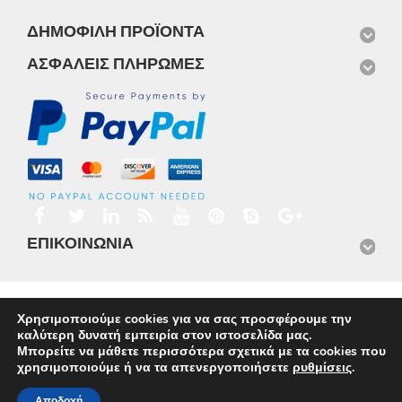
ΔΗΜΟΦΙΛΉ ΠΡΟΪΌΝΤΑ
ΑΣΦΑΛΕΊΣ ΠΛΗΡΩΜΈΣ
ΕΠΙΚΟΙΝΩΝΊΑ
Αρχική
Προϊόντα
Νέα
Μισθώσεις
Φωτογραφίες
Χρησιμοποιούμε cookies για να σας προσφέρουμε την
Service
Εταιρικό Προφίλ
Επικοινωνία
καλύτερη δυνατή εμπειρία στον ιστοσελίδα μας.
© 2026
Omnisys
Μπορείτε να μάθετε περισσότερα σχετικά με τα cookies που
χρησιμοποιούμε ή να τα απενεργοποιήσετε
ρυθμίσεις
.
Αποδοχή