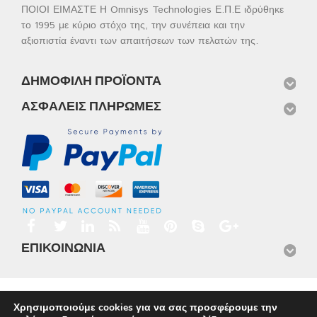
ΠΟΙΟΙ ΕΙΜΑΣΤΕ Η Omnisys Technologies Ε.Π.Ε ιδρύθηκε
το 1995 με κύριο στόχο της, την συνέπεια και την
αξιοπιστία έναντι των απαιτήσεων των πελατών της.
ΔΗΜΟΦΙΛΉ ΠΡΟΪΌΝΤΑ
ΑΣΦΑΛΕΊΣ ΠΛΗΡΩΜΈΣ
ΕΠΙΚΟΙΝΩΝΊΑ
Αρχική
Προϊόντα
Νέα
Μισθώσεις
Φωτογραφίες
Χρησιμοποιούμε cookies για να σας προσφέρουμε την
Service
Εταιρικό Προφίλ
Επικοινωνία