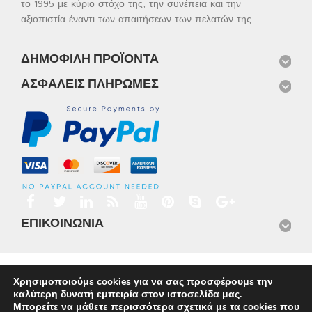
το 1995 με κύριο στόχο της, την συνέπεια και την
αξιοπιστία έναντι των απαιτήσεων των πελατών της.
ΔΗΜΟΦΙΛΉ ΠΡΟΪΌΝΤΑ
ΑΣΦΑΛΕΊΣ ΠΛΗΡΩΜΈΣ
ΕΠΙΚΟΙΝΩΝΊΑ
Αρχική
Προϊόντα
Νέα
Μισθώσεις
Φωτογραφίες
Χρησιμοποιούμε cookies για να σας προσφέρουμε την
Service
Εταιρικό Προφίλ
Επικοινωνία
καλύτερη δυνατή εμπειρία στον ιστοσελίδα μας.
© 2026
Omnisys
Μπορείτε να μάθετε περισσότερα σχετικά με τα cookies που