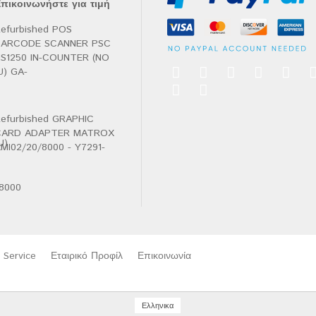
πικοινωνήστε για τιμή
αθμολογήθηκε
ε
.00
efurbished POS
πό
BARCODE SCANNER PSC
S1250 IN-COUNTER (NO
U) GA-
efurbished GRAPHIC
CARD ADAPTER MATROX
MI02/20/8000 - Y7291-
Service
Εταιρικό Προφίλ
Επικοινωνία
Ελληνικα