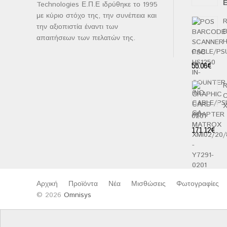
Ε
Technologies Ε.Π.Ε ιδρύθηκε το 1995
Β
μ
με κύριο στόχο της, την συνέπεια και
2
R
α
την αξιοπιστία έναντι των
5
απαιτήσεων των πελατών της.
H
CABLE/PS
55.06
€
R
X
0201
171.12
€
Αρχική
Προϊόντα
Νέα
Μισθώσεις
Φωτογραφίες
© 2026
Omnisys