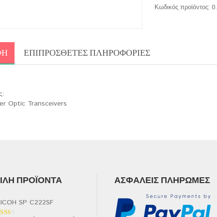
Κωδικός προϊόντος:
0
ΦΉ
ΕΠΙΠΡΌΣΘΕΤΕΣ ΠΛΗΡΟΦΟΡΊΕΣ
ς:
er Optic Transceivers
ΛΉ ΠΡΟΪΌΝΤΑ
ΑΣΦΑΛΕΊΣ ΠΛΗΡΩΜΈΣ
ICOH SP C222SF