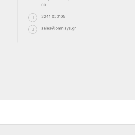
00
2241 033105
sales@omnisys.gr