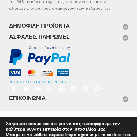
το 1995 με κύριο στόχο της, την συνέπεια και την
αξιοπιστία έναντι των απαιτήσεων των πελατών της.
ΔΗΜΟΦΙΛΉ ΠΡΟΪΌΝΤΑ
ΑΣΦΑΛΕΊΣ ΠΛΗΡΩΜΈΣ
ΕΠΙΚΟΙΝΩΝΊΑ
Αρχική
Προϊόντα
Νέα
Μισθώσεις
Φωτογραφίες
Χρησιμοποιούμε cookies για να σας προσφέρουμε την
Service
Εταιρικό Προφίλ
Επικοινωνία
καλύτερη δυνατή εμπειρία στον ιστοσελίδα μας.
© 2026
Omnisys
Μπορείτε να μάθετε περισσότερα σχετικά με τα cookies που