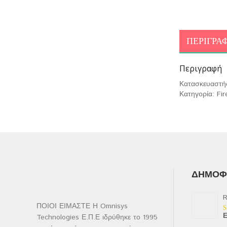
ΠΕΡΙΓΡΑ
Περιγραφή
Κατασκευαστή
Κατηγορία: Fir
ΔΗΜΟΦΙ
R
ΠΟΙΟΙ ΕΙΜΑΣΤΕ Η Omnisys
Ε
Technologies Ε.Π.Ε ιδρύθηκε το 1995
Β
μ