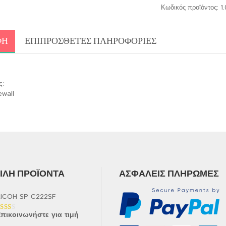
Κωδικός προϊόντος:
1
ΦΉ
ΕΠΙΠΡΌΣΘΕΤΕΣ ΠΛΗΡΟΦΟΡΊΕΣ
ς:
ewall
ΛΉ ΠΡΟΪΌΝΤΑ
ΑΣΦΑΛΕΊΣ ΠΛΗΡΩΜΈΣ
ICOH SP C222SF
πικοινωνήστε για τιμή
αθμολογήθηκε
ε