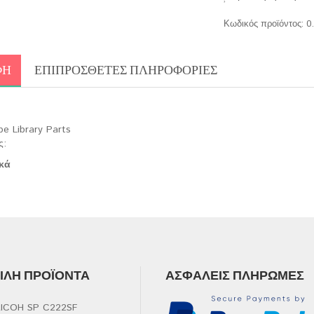
Κωδικός προϊόντος:
0
ΦΉ
ΕΠΙΠΡΌΣΘΕΤΕΣ ΠΛΗΡΟΦΟΡΊΕΣ
pe Library Parts
ς:
κά
ΛΉ ΠΡΟΪΌΝΤΑ
ΑΣΦΑΛΕΊΣ ΠΛΗΡΩΜΈΣ
ICOH SP C222SF