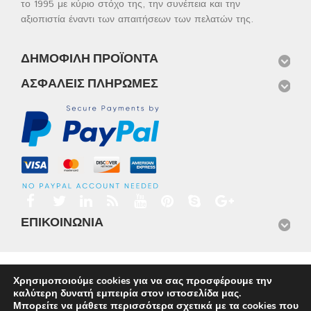
το 1995 με κύριο στόχο της, την συνέπεια και την
αξιοπιστία έναντι των απαιτήσεων των πελατών της.
ΔΗΜΟΦΙΛΉ ΠΡΟΪΌΝΤΑ
ΑΣΦΑΛΕΊΣ ΠΛΗΡΩΜΈΣ
ΕΠΙΚΟΙΝΩΝΊΑ
Αρχική
Προϊόντα
Νέα
Μισθώσεις
Φωτογραφίες
Χρησιμοποιούμε cookies για να σας προσφέρουμε την
Service
Εταιρικό Προφίλ
Επικοινωνία
καλύτερη δυνατή εμπειρία στον ιστοσελίδα μας.
© 2026
Omnisys
Μπορείτε να μάθετε περισσότερα σχετικά με τα cookies που