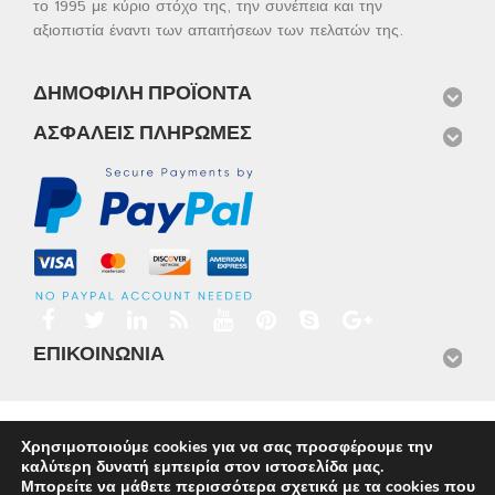
το 1995 με κύριο στόχο της, την συνέπεια και την
αξιοπιστία έναντι των απαιτήσεων των πελατών της.
ΔΗΜΟΦΙΛΉ ΠΡΟΪΌΝΤΑ
ΑΣΦΑΛΕΊΣ ΠΛΗΡΩΜΈΣ
ΕΠΙΚΟΙΝΩΝΊΑ
Αρχική
Προϊόντα
Νέα
Μισθώσεις
Φωτογραφίες
Χρησιμοποιούμε cookies για να σας προσφέρουμε την
Service
Εταιρικό Προφίλ
Επικοινωνία
καλύτερη δυνατή εμπειρία στον ιστοσελίδα μας.
© 2026
Omnisys
Μπορείτε να μάθετε περισσότερα σχετικά με τα cookies που