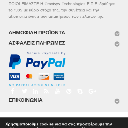
ΠΟΙΟΙ ΕΙΜΑΣΤΕ Η Omnisys Technologies Ε.Π.Ε ιδρύθηκε
το 1995 με κύριο στόχο της, την συνέπεια και την
αξιοπιστία έναντι των απαιτήσεων των πελατών της.
ΔΗΜΟΦΙΛΉ ΠΡΟΪΌΝΤΑ
ΑΣΦΑΛΕΊΣ ΠΛΗΡΩΜΈΣ
ΕΠΙΚΟΙΝΩΝΊΑ
Αρχική
Προϊόντα
Νέα
Μισθώσεις
Φωτογραφίες
Χρησιμοποιούμε cookies για να σας προσφέρουμε την
Service
Εταιρικό Προφίλ
Επικοινωνία