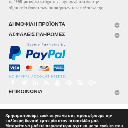
το 1995 με κύριο στόχο της, την συνέπεια και την
αξιοπιστία έναντι των απαιτήσεων των πελατών της.
ΔΗΜΟΦΙΛΉ ΠΡΟΪΌΝΤΑ
ΑΣΦΑΛΕΊΣ ΠΛΗΡΩΜΈΣ
ΕΠΙΚΟΙΝΩΝΊΑ
Αρχική
Προϊόντα
Νέα
Μισθώσεις
Φωτογραφίες
Χρησιμοποιούμε cookies για να σας προσφέρουμε την
Service
Εταιρικό Προφίλ
Επικοινωνία
καλύτερη δυνατή εμπειρία στον ιστοσελίδα μας.
© 2026
Omnisys
Μπορείτε να μάθετε περισσότερα σχετικά με τα cookies που