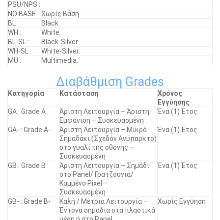
PSU/NPS :
NO BASE :
Χωρίς Βάση.
BL :
Black.
WH :
White.
BL-SL :
Black-Silver.
WH-SL :
White-Silver.
MU :
Multimedia.
Διαβάθμιση Grades
Κατηγορία
Κατάσταση
Χρόνος
Εγγύησης
GA : Grade A
Άριστη Λειτουργία – Άριστη
Ένα (1) Έτος
Εμφάνιση – Συσκευασμένη
GA- : Grade A-
Άριστη Λειτουργία – Μικρό
Ένα (1) Έτος
Σημαδάκι (Σχεδόν Ανύπαρκτο)
στο γυαλί της οθόνης –
Συσκευασμένη
GB : Grade B
Άριστη Λειτουργία – Σημάδι
Ένα (1) Έτος
στο Panel/ Γρατζουνιά/
Καμμένο Pixel –
Συσκευασμένη
GB- : Grade B-
Καλή / Μέτρια Λειτουργία –
Χωρίς Εγγύηση
Έντονα σημάδια στα πλαστικά
μέρη ή στο Panel