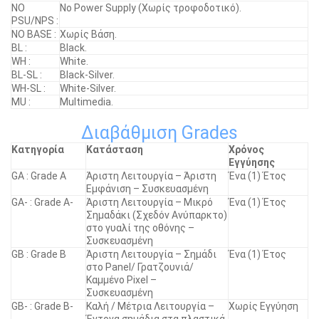
ΝΟ
No Power Supply (Χωρίς τροφοδοτικό).
PSU/NPS :
NO BASE :
Χωρίς Βάση.
BL :
Black.
WH :
White.
BL-SL :
Black-Silver.
WH-SL :
White-Silver.
MU :
Multimedia.
Διαβάθμιση Grades
Κατηγορία
Κατάσταση
Χρόνος
Εγγύησης
GA : Grade A
Άριστη Λειτουργία – Άριστη
Ένα (1) Έτος
Εμφάνιση – Συσκευασμένη
GA- : Grade A-
Άριστη Λειτουργία – Μικρό
Ένα (1) Έτος
Σημαδάκι (Σχεδόν Ανύπαρκτο)
στο γυαλί της οθόνης –
Συσκευασμένη
GB : Grade B
Άριστη Λειτουργία – Σημάδι
Ένα (1) Έτος
στο Panel/ Γρατζουνιά/
Καμμένο Pixel –
Συσκευασμένη
GB- : Grade B-
Καλή / Μέτρια Λειτουργία –
Χωρίς Εγγύηση