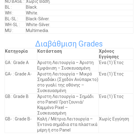
NO BASE :
Χωρίς Βάση.
BL :
Black.
WH :
White.
BL-SL :
Black-Silver.
WH-SL :
White-Silver.
MU :
Multimedia.
Διαβάθμιση Grades
Κατηγορία
Κατάσταση
Χρόνος
Εγγύησης
GA : Grade A
Άριστη Λειτουργία – Άριστη
Ένα (1) Έτος
Εμφάνιση – Συσκευασμένη
GA- : Grade A-
Άριστη Λειτουργία – Μικρό
Ένα (1) Έτος
Σημαδάκι (Σχεδόν Ανύπαρκτο)
στο γυαλί της οθόνης –
Συσκευασμένη
GB : Grade B
Άριστη Λειτουργία – Σημάδι
Ένα (1) Έτος
στο Panel/ Γρατζουνιά/
Καμμένο Pixel –
Συσκευασμένη
GB- : Grade B-
Καλή / Μέτρια Λειτουργία –
Χωρίς Εγγύηση
Έντονα σημάδια στα πλαστικά
μέρη ή στο Panel