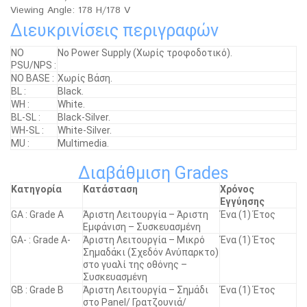
Viewing Angle: 178 H/178 V
Διευκρινίσεις περιγραφών
ΝΟ
No Power Supply (Χωρίς τροφοδοτικό).
PSU/NPS :
NO BASE :
Χωρίς Βάση.
BL :
Black.
WH :
White.
BL-SL :
Black-Silver.
WH-SL :
White-Silver.
MU :
Multimedia.
Διαβάθμιση Grades
Κατηγορία
Κατάσταση
Χρόνος
Εγγύησης
GA : Grade A
Άριστη Λειτουργία – Άριστη
Ένα (1) Έτος
Εμφάνιση – Συσκευασμένη
GA- : Grade A-
Άριστη Λειτουργία – Μικρό
Ένα (1) Έτος
Σημαδάκι (Σχεδόν Ανύπαρκτο)
στο γυαλί της οθόνης –
Συσκευασμένη
GB : Grade B
Άριστη Λειτουργία – Σημάδι
Ένα (1) Έτος
στο Panel/ Γρατζουνιά/