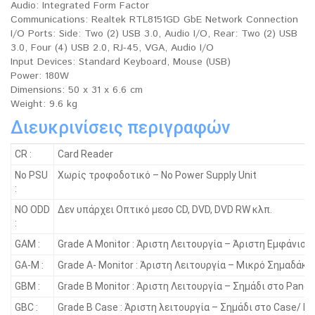
Audio: Integrated Form Factor
Communications: Realtek RTL8151GD GbE Network Connection
I/O Ports: Side: Two (2) USB 3.0, Audio I/O, Rear: Two (2) USB
3.0, Four (4) USB 2.0, RJ-45, VGA, Audio I/O
Input Devices: Standard Keyboard, Mouse (USB)
Power: 180W
Dimensions: 50 x 31 x 6.6 cm
Weight: 9.6 kg
Διευκρινίσεις περιγραφών
CR :
Card Reader
No PSU
Χωρίς τροφοδοτικό – No Power Supply Unit
:
NO ODD
Δεν υπάρχει Οπτικό μεσο CD, DVD, DVD RW κλπ.
:
GAM :
Grade A Monitor : Άριστη Λειτουργία – Άριστη Εμφάνιση
GA-M :
Grade A- Monitor : Άριστη Λειτουργία – Μικρό Σημαδάκι
GBM :
Grade B Monitor : Άριστη Λειτουργία – Σημάδι στο Panel
GBC :
Grade B Case : Άριστη λειτουργία – Σημάδι στο Case/ Γ