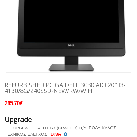
REFURBISHED PC GA DELL 3030 AIO 20″ I3-
4130/8G/240SSD-NEW/RW/WIFI
285.70
€
Upgrade
UPGRADE G4 TO G3 (GRADE 3) H/Y, ΠΟΛΥ ΚΑΛΟΣ
ΤΕΧΝΙΚΟΣ ΕΛΕΓΧΟΣ
14.88€