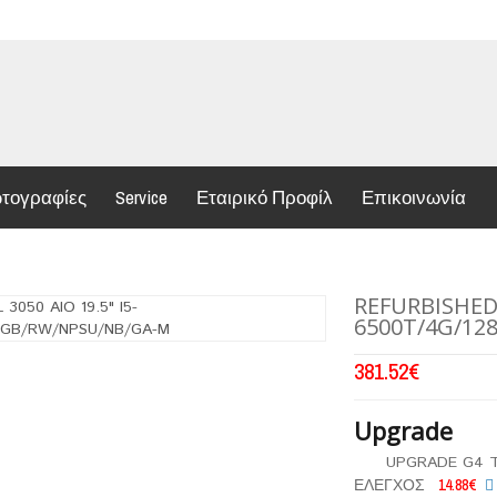
τογραφίες
Service
Εταιρικό Προφίλ
Επικοινωνία
REFURBISHED 
6500T/4G/12
381.52
€
Upgrade
UPGRADE G4 T
ΕΛΕΓΧΟΣ
14.88€