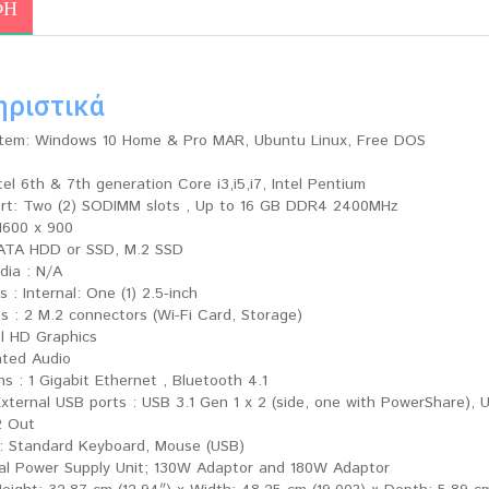
ΦΉ
ηριστικά
tem: Windows 10 Home & Pro MAR, Ubuntu Linux, Free DOS
tel 6th & 7th generation Core i3,i5,i7, Intel Pentium
rt: Two (2) SODIMM slots , Up to 16 GB DDR4 2400MHz
 1600 x 900
SATA HDD or SSD, M.2 SSD
ia : N/A
 : Internal: One (1) 2.5-inch
s : 2 M.2 connectors (Wi-Fi Card, Storage)
el HD Graphics
ated Audio
 : 1 Gigabit Ethernet , Bluetooth 4.1
External USB ports : USB 3.1 Gen 1 x 2 (side, one with PowerShare), US
2 Out
 : Standard Keyboard, Mouse (USB)
nal Power Supply Unit; 130W Adaptor and 180W Adaptor