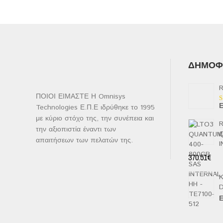
ΔΗΜΟΦΙ
R
ΠΟΙΟΙ ΕΙΜΑΣΤΕ Η Omnisys
Ε
Technologies Ε.Π.Ε ιδρύθηκε το 1995
Β
μ
με κύριο στόχο της, την συνέπεια και
2
R
α
την αξιοπιστία έναντι των
5
απαιτήσεων των πελατών της.
I
370.51
€
K
D
Ε