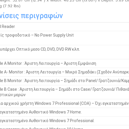
eight: 32.87 cm (12.94″) x Width: 48.25 cm (19.00?) x Depth: 5.89 c
g (7.92 lbs)
νίσεις περιγραφών
d Reader
ίς τροφοδοτικό – No Power Supply Unit
 υπάρχει Οπτικό μεσο CD, DVD, DVD RW κλπ.
de A Monitor : Άριστη Λειτουργία – Άριστη Εμφάνιση
de A- Monitor : Άριστη Λειτουργία – Μικρό Σημαδάκι (Σχεδόν Ανύπαρκ
e B Monitor : Άριστη Λειτουργία – Σημάδι στο Panel/ Γρατζουνιά/Καμ
de B Case : Άριστη λειτουργία – Σημάδι στο Case/ Γρατζουνιά/ Πιθαν
στικών μερών
ια αρχικού χρήστη Windows 7 Professional (COA) – Όχι εγκατεστημέν
εγκατεστημένο Αυθεντικό Windows 7 Home.
εγκατεστημένο Αυθεντικό Windows 7 Professional.