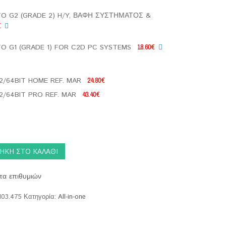
O G2 (GRADE 2) H/Y, ΒΑΦΗ ΣΥΣΤΗΜΑΤΟΣ &
€
O G1 (GRADE 1) FOR C2D PC SYSTEMS
18.60€
2/64BIT HOME REF. MAR
24.80€
2/64BIT PRO REF. MAR
43.40€
ΉΚΗ ΣΤΟ ΚΑΛΆΘΙ
τα επιθυμιών
.103.475
Κατηγορία:
All-in-one