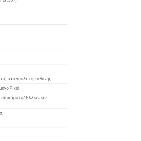
m (2.38?)
το) στο γυαλί της οθόνης
μένο Pixel
ά σπασίματα/ Ελλείψεις
α.