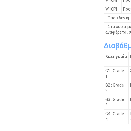
W10HI :
Προ
W10PI :
Προ
• Όπου δεν εμ
• Στα συστήμ
αναφέρεται σ
Διαβάθμ
Κατηγορία
G1 : Grade
1
G2 : Grade
2
G3 : Grade
3
G4 : Grade
4