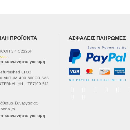
ΛΉ ΠΡΟΪΌΝΤΑ
ΑΣΦΑΛΕΊΣ ΠΛΗΡΩΜΈΣ
ICOH SP C222SF
πικοινωνήστε για τιμή
αθμολογήθηκε
ε
.00
efurbished LTO3
πό
QUANTUM 400-800GB SAS
NTERNAL HH - TE7100-512
άθισμα Συνεργασίας
onna /s
πικοινωνήστε για τιμή