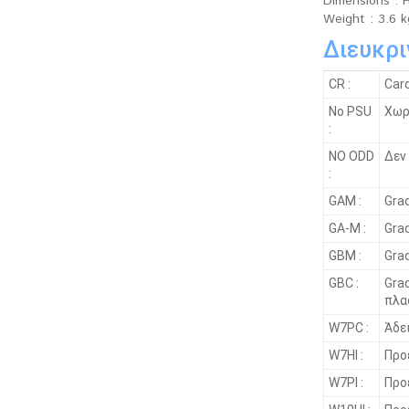
Dimensions : H
Weight : 3.6 k
Διευκρι
CR :
Car
No PSU
Χωρ
:
NO ODD
Δεν
:
GAM :
Gra
GA-M :
Gra
GBM :
Grad
GBC :
Gra
πλα
W7PC :
Άδε
W7HI :
Προ
W7PI :
Προ