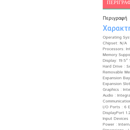
ΠΕΡΙΓΡΑ
Περιγραφή
Χαρακτ
Operating Sys
Chipset: N/A
Processors: In
Memory Suppo
Display: 19.5″
Hard Drive : 
Removable Med
Expansion Bays
Expansion Slot
Graphics : Int
Audio : Integr
Communications
I/O Ports : 6 
DisplayPort 1.
Input Devices
Power : Inter