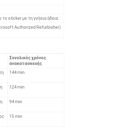
 το sticker με τη γνήσια άδεια.
rosoft Authorized Refurbisher)
Συνολικός χρόνος
ανακατασκευής
τη
144 min
τη
124 min
τη
94 min
τος
15 min