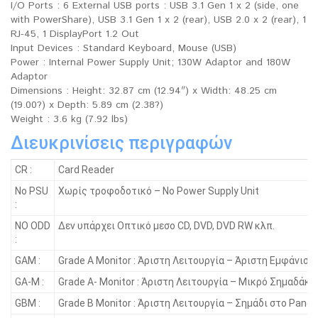
I/O Ports : 6 External USB ports : USB 3.1 Gen 1 x 2 (side, one
with PowerShare), USB 3.1 Gen 1 x 2 (rear), USB 2.0 x 2 (rear), 1
RJ-45, 1 DisplayPort 1.2 Out
Input Devices : Standard Keyboard, Mouse (USB)
Power : Internal Power Supply Unit; 130W Adaptor and 180W
Adaptor
Dimensions : Height: 32.87 cm (12.94″) x Width: 48.25 cm
(19.00?) x Depth: 5.89 cm (2.38?)
Weight : 3.6 kg (7.92 lbs)
Διευκρινίσεις περιγραφών
CR :
Card Reader
No PSU
Χωρίς τροφοδοτικό – No Power Supply Unit
:
NO ODD
Δεν υπάρχει Οπτικό μεσο CD, DVD, DVD RW κλπ.
:
GAM :
Grade A Monitor : Άριστη Λειτουργία – Άριστη Εμφάνιση
GA-M :
Grade A- Monitor : Άριστη Λειτουργία – Μικρό Σημαδάκι
GBM :
Grade B Monitor : Άριστη Λειτουργία – Σημάδι στο Panel