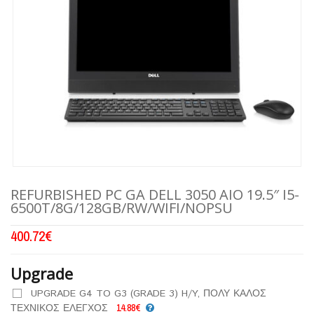
REFURBISHED PC GA DELL 3050 AIO 19.5″ I5-
6500T/8G/128GB/RW/WIFI/NOPSU
400.72
€
Upgrade
UPGRADE G4 TO G3 (GRADE 3) H/Y, ΠΟΛΥ ΚΑΛΟΣ
ΤΕΧΝΙΚΟΣ ΕΛΕΓΧΟΣ
14.88€