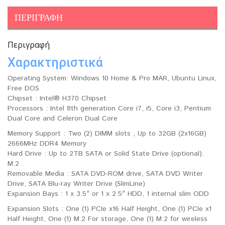
ΠΕΡΙΓΡΑΦΉ
Περιγραφή
Χαρακτηριστικά
Operating System: Windows 10 Home & Pro MAR, Ubuntu Linux,
Free DOS
Chipset : Intel® H370 Chipset
Processors : Intel 8th generation Core i7, i5, Core i3, Pentium
Dual Core and Celeron Dual Core
Memory Support : Two (2) DIMM slots , Up to 32GB (2x16GB)
2666MHz DDR4 Memory
Hard Drive : Up to 2TB SATA or Solid State Drive (optional).
M.2
Removable Media : SATA DVD-ROM drive, SATA DVD Writer
Drive, SATA Blu-ray Writer Drive (SlimLine)
Expansion Bays : 1 x 3.5″ or 1 x 2.5″ HDD, 1 internal slim ODD
Expansion Slots : One (1) PCIe x16 Half Height, One (1) PCIe x1
Half Height, One (1) M.2 For storage, One (1) M.2 for wireless