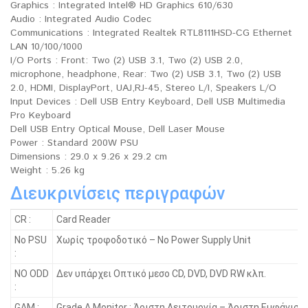
Graphics : Integrated Intel® HD Graphics 610/630
Audio : Integrated Audio Codec
Communications : Integrated Realtek RTL8111HSD-CG Ethernet
LAN 10/100/1000
I/O Ports : Front: Two (2) USB 3.1, Two (2) USB 2.0,
microphone, headphone, Rear: Two (2) USB 3.1, Two (2) USB
2.0, HDMI, DisplayPort, UAJ,RJ-45, Stereo L/I, Speakers L/O
Input Devices : Dell USB Entry Keyboard, Dell USB Multimedia
Pro Keyboard
Dell USB Entry Optical Mouse, Dell Laser Mouse
Power : Standard 200W PSU
Dimensions : 29.0 x 9.26 x 29.2 cm
Weight : 5.26 kg
Διευκρινίσεις περιγραφών
CR :
Card Reader
No PSU
Χωρίς τροφοδοτικό – No Power Supply Unit
:
NO ODD
Δεν υπάρχει Οπτικό μεσο CD, DVD, DVD RW κλπ.
:
GAM :
Grade A Monitor : Άριστη Λειτουργία – Άριστη Εμφάνιση