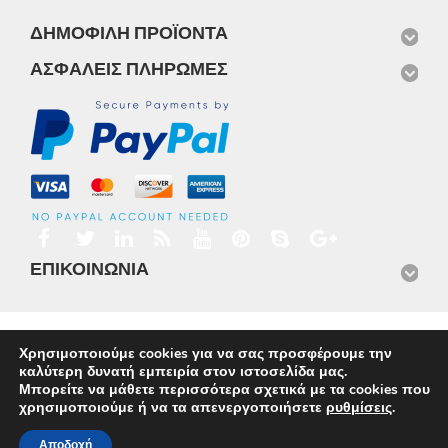
ΔΗΜΟΦΙΛΉ ΠΡΟΪΌΝΤΑ
ΑΣΦΑΛΕΊΣ ΠΛΗΡΩΜΈΣ
ΕΠΙΚΟΙΝΩΝΊΑ
Αρχική
Προϊόντα
Νέα
Μισθώσεις
Φωτογραφίες
Χρησιμοποιούμε cookies για να σας προσφέρουμε την
Service
Εταιρικό Προφίλ
Επικοινωνία
καλύτερη δυνατή εμπειρία στον ιστοσελίδα μας.
© 2026
Omnisys
Μπορείτε να μάθετε περισσότερα σχετικά με τα cookies που
χρησιμοποιούμε ή να τα απενεργοποιήσετε
ρυθμίσεις
.
Αποδοχή