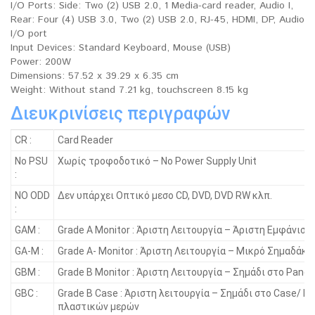
I/O Ports: Side: Two (2) USB 2.0, 1 Media-card reader, Audio I,
Rear: Four (4) USB 3.0, Two (2) USB 2.0, RJ-45, HDMI, DP, Audio
I/O port
Input Devices: Standard Keyboard, Mouse (USB)
Power: 200W
Dimensions: 57.52 x 39.29 x 6.35 cm
Weight: Without stand 7.21 kg, touchscreen 8.15 kg
Διευκρινίσεις περιγραφών
CR :
Card Reader
No PSU
Χωρίς τροφοδοτικό – No Power Supply Unit
:
NO ODD
Δεν υπάρχει Οπτικό μεσο CD, DVD, DVD RW κλπ.
:
GAM :
Grade A Monitor : Άριστη Λειτουργία – Άριστη Εμφάνιση
GA-M :
Grade A- Monitor : Άριστη Λειτουργία – Μικρό Σημαδάκι
GBM :
Grade B Monitor : Άριστη Λειτουργία – Σημάδι στο Panel
GBC :
Grade B Case : Άριστη λειτουργία – Σημάδι στο Case/ Γ
πλαστικών μερών