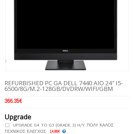
REFURBISHED PC GA DELL 7440 AIO 24″ I5-
6500/8G/M.2-128GB/DVDRW/WIFI/GBM
366.35
€
Upgrade
UPGRADE G4 TO G3 (GRADE 3) H/Y, ΠΟΛΥ ΚΑΛΟΣ
ΤΕΧΝΙΚΟΣ ΕΛΕΓΧΟΣ
14.88€