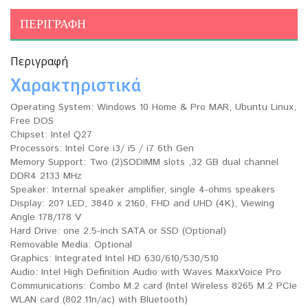
ΠΕΡΙΓΡΑΦΉ
Περιγραφή
Χαρακτηριστικά
Operating System: Windows 10 Home & Pro MAR, Ubuntu Linux,
Free DOS
Chipset: Intel Q27
Processors: Intel Core i3/ i5 / i7 6th Gen
Memory Support: Two (2)SODIMM slots ,32 GB dual channel
DDR4 2133 MHz
Speaker: Internal speaker amplifier, single 4-ohms speakers
Display: 20? LED, 3840 x 2160, FHD and UHD (4K), Viewing
Angle 178/178 V
Hard Drive: one 2.5-inch SATA or SSD (Optional)
Removable Media: Optional
Graphics: Integrated Intel HD 630/610/530/510
Audio: Intel High Definition Audio with Waves MaxxVoice Pro
Communications: Combo M.2 card (Intel Wireless 8265 M.2 PCIe
WLAN card (802.11n/ac) with Bluetooth)