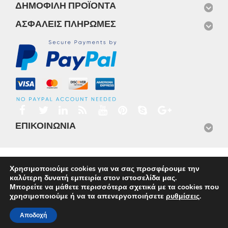
ΔΗΜΟΦΙΛΉ ΠΡΟΪΌΝΤΑ
ΑΣΦΑΛΕΊΣ ΠΛΗΡΩΜΈΣ
ΕΠΙΚΟΙΝΩΝΊΑ
Αρχική
Προϊόντα
Νέα
Μισθώσεις
Φωτογραφίες
Χρησιμοποιούμε cookies για να σας προσφέρουμε την
Service
Εταιρικό Προφίλ
Επικοινωνία
καλύτερη δυνατή εμπειρία στον ιστοσελίδα μας.
© 2026
Omnisys
Μπορείτε να μάθετε περισσότερα σχετικά με τα cookies που
χρησιμοποιούμε ή να τα απενεργοποιήσετε
ρυθμίσεις
.
Αποδοχή
Ελληνικα