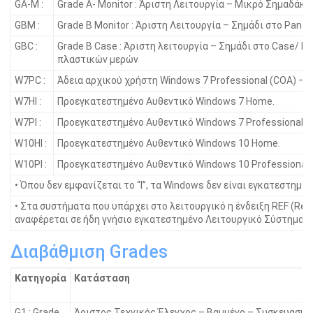
GA-M :
Grade A- Monitor : Άριστη Λειτουργία – Μικρό Σημαδάκι
GBM :
Grade B Monitor : Άριστη Λειτουργία – Σημάδι στο Panel
GBC :
Grade B Case : Άριστη λειτουργία – Σημάδι στο Case/ Γ
πλαστικών μερών
W7PC :
Άδεια αρχικού χρήστη Windows 7 Professional (COA) – 
W7HI :
Προεγκατεστημένο Αυθεντικό Windows 7 Home.
W7PI :
Προεγκατεστημένο Αυθεντικό Windows 7 Professional.
W10HI :
Προεγκατεστημένο Αυθεντικό Windows 10 Home.
W10PI :
Προεγκατεστημένο Αυθεντικό Windows 10 Professional.
• Όπου δεν εμφανίζεται το “I”, τα Windοws δεν είναι εγκατεστημένα
• Στα συστήματα που υπάρχει στο λειτουργικό η ένδειξη REF (Ref
αναφέρεται σε ήδη γνήσιο εγκατεστημένο Λειτουργικό Σύστημα.
Διαβάθμιση Grades
Κατηγορία
Κατάσταση
G1 : Grade
Άριστος Τεχνικός Έλεγχος – Βαμμένο – Συσκευασμέ