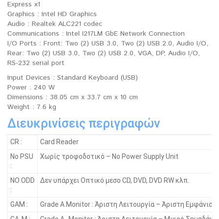
Express x1
Graphics : Intel HD Graphics
Audio : Realtek ALC221 codec
Communications : Intel I217LM GbE Network Connection
I/O Ports : Front: Two (2) USB 3.0, Two (2) USB 2.0, Audio I/O,
Rear: Two (2) USB 3.0, Two (2) USB 2.0, VGA, DP, Audio I/O,
RS-232 serial port
Input Devices : Standard Keyboard (USB)
Power : 240 W
Dimensions : 38.05 cm x 33.7 cm x 10 cm
Weight : 7.6 kg
Διευκρινίσεις περιγραφών
CR :
Card Reader
No PSU
Χωρίς τροφοδοτικό – No Power Supply Unit
:
NO ODD
Δεν υπάρχει Οπτικό μεσο CD, DVD, DVD RW κλπ.
:
GAM :
Grade A Monitor : Άριστη Λειτουργία – Άριστη Εμφάνιση
GA-M :
Grade A- Monitor : Άριστη Λειτουργία – Μικρό Σημαδάκι