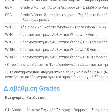
GBM :
Grade B Monitor : Άριστη Λειτουργία – Σημάδι στο Panel
GBC :
Grade B Case : Άριστη λειτουργία – Σημάδι στο Case/ Γ
πλαστικών μερών
W7PC :
Άδεια αρχικού χρήστη Windows 7 Professional (COA) – 
W7HI :
Προεγκατεστημένο Αυθεντικό Windows 7 Home.
W7PI :
Προεγκατεστημένο Αυθεντικό Windows 7 Professional.
W10HI :
Προεγκατεστημένο Αυθεντικό Windows 10 Home.
W10PI :
Προεγκατεστημένο Αυθεντικό Windows 10 Professional.
• Όπου δεν εμφανίζεται το “I”, τα Windοws δεν είναι εγκατεστημένα
• Στα συστήματα που υπάρχει στο λειτουργικό η ένδειξη REF (Ref
αναφέρεται σε ήδη γνήσιο εγκατεστημένο Λειτουργικό Σύστημα.
Διαβάθμιση Grades
Κατηγορία
Κατάσταση
G1 : Grade
Άριστος Τεχνικός Έλεγχος – Βαμμένο – Συσκευασμέ