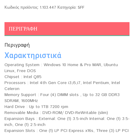
Κωδικός προϊόντος:
1.103.447
Κατηγορία:
SFF
ΠΕΡΙΓΡΑΦΉ
Περιγραφή
Χαρακτηριστικά
Operating System : Windows 10 Home & Pro MAR, Ubuntu
Linux, Free DOS
Chipset : Intel Q85
Processors : Intel 4th Gen Core i3,i5,i7, Intel Pentium, Intel
Celeron
Memory Support : Four (4) DIMM slots , Up to 32 GB DDR3
SDRAM, 1600MHz
Hard Drive : Up to 1TB 7200 rpm
Removable Media : DVD-ROM/ DVD-ReWritable (slim)
Expansion Bays : External: One (1) 3.5-inch Internal: One (1) 3.5-
inch, One (1) 2.5-inch
Expansion Slots : One (1) LP PCI Express x16s, Three (3) LP PCI