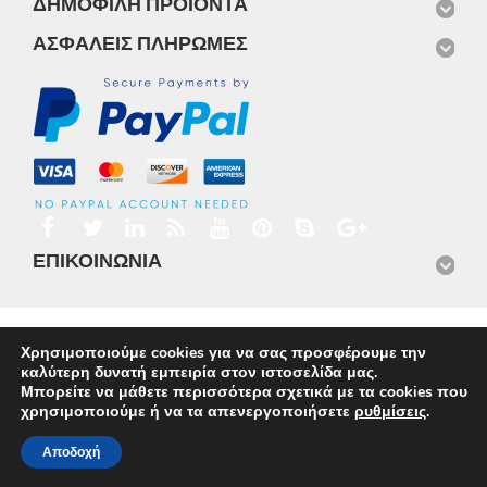
ΔΗΜΟΦΙΛΉ ΠΡΟΪΌΝΤΑ
ΑΣΦΑΛΕΊΣ ΠΛΗΡΩΜΈΣ
ΕΠΙΚΟΙΝΩΝΊΑ
Αρχική
Προϊόντα
Νέα
Μισθώσεις
Φωτογραφίες
Χρησιμοποιούμε cookies για να σας προσφέρουμε την
Service
Εταιρικό Προφίλ
Επικοινωνία
καλύτερη δυνατή εμπειρία στον ιστοσελίδα μας.
© 2026
Omnisys
Μπορείτε να μάθετε περισσότερα σχετικά με τα cookies που
χρησιμοποιούμε ή να τα απενεργοποιήσετε
ρυθμίσεις
.
Αποδοχή
Ελληνικα