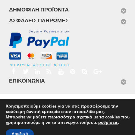
ΔΗΜΟΦΙΛΉ ΠΡΟΪΌΝΤΑ
ΑΣΦΑΛΕΊΣ ΠΛΗΡΩΜΈΣ
ΕΠΙΚΟΙΝΩΝΊΑ
Αρχική
Προϊόντα
Νέα
Μισθώσεις
Φωτογραφίες
Χρησιμοποιούμε cookies για να σας προσφέρουμε την
Service
Εταιρικό Προφίλ
Επικοινωνία
καλύτερη δυνατή εμπειρία στον ιστοσελίδα μας.
© 2026
Omnisys
Μπορείτε να μάθετε περισσότερα σχετικά με τα cookies που
χρησιμοποιούμε ή να τα απενεργοποιήσετε
ρυθμίσεις
.
Αποδοχή