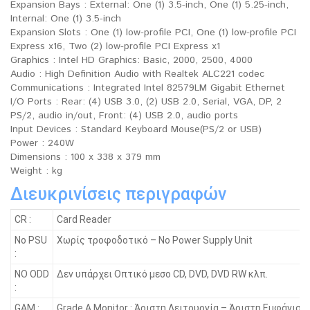
Expansion Bays : External: One (1) 3.5-inch, One (1) 5.25-inch,
Internal: One (1) 3.5-inch
Expansion Slots : One (1) low-profile PCI, One (1) low-profile PCI
Express x16, Two (2) low-profile PCI Express x1
Graphics : Intel HD Graphics: Basic, 2000, 2500, 4000
Audio : High Definition Audio with Realtek ALC221 codec
Communications : Integrated Intel 82579LM Gigabit Ethernet
I/O Ports : Rear: (4) USB 3.0, (2) USB 2.0, Serial, VGA, DP, 2
PS/2, audio in/out, Front: (4) USB 2.0, audio ports
Input Devices : Standard Keyboard Mouse(PS/2 or USB)
Power : 240W
Dimensions : 100 x 338 x 379 mm
Weight : kg
Διευκρινίσεις περιγραφών
CR :
Card Reader
No PSU
Χωρίς τροφοδοτικό – No Power Supply Unit
:
NO ODD
Δεν υπάρχει Οπτικό μεσο CD, DVD, DVD RW κλπ.
:
GAM :
Grade A Monitor : Άριστη Λειτουργία – Άριστη Εμφάνιση