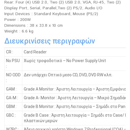
Rear: Four (4) USB 2.0, Two (2) USB 2.0, VGA, RJ-45, Two (2)
Display Port, Serial, Parallel,Two (2) PS/2, Audio I/O
Input Devices : Standard Keyboard, Mouse (PS/2)
Power : 200W
Dimensions : 38 x 33.8 x 10 cm
Weight : 6.6 kg
Διευκρινίσεις περιγραφών
CR :
Card Reader
No PSU
Χωρίς τροφοδοτικό – No Power Supply Unit
:
NO ODD
Δεν υπάρχει Οπτικό μεσο CD, DVD, DVD RW κλπ.
:
GAM :
Grade A Monitor : Άριστη Λειτουργία – Άριστη Εμφάνιση
GA-M :
Grade A- Monitor : Άριστη Λειτουργία – Μικρό Σημαδάκι
GBM :
Grade B Monitor : Άριστη Λειτουργία – Σημάδι στο Panel
GBC :
Grade B Case : Άριστη λειτουργία – Σημάδι στο Case/ Γ
πλαστικών μερών
W7PC :
Άδεια αρχικού χρήστη Windows 7 Professional (COA) – 