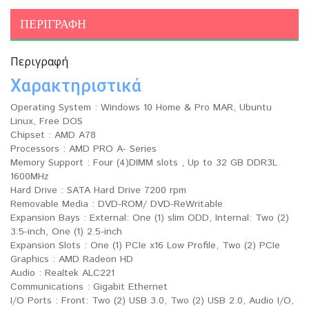
ΠΕΡΙΓΡΑΦΉ
Περιγραφή
Χαρακτηριστικά
Operating System : Windows 10 Home & Pro MAR, Ubuntu
Linux, Free DOS
Chipset : AMD A78
Processors : AMD PRO A- Series
Memory Support : Four (4)DIMM slots , Up to 32 GB DDR3L
1600MHz
Hard Drive : SATA Hard Drive 7200 rpm
Removable Media : DVD-ROM/ DVD-ReWritable
Expansion Bays : External: One (1) slim ODD, Internal: Two (2)
3.5-inch, One (1) 2.5-inch
Expansion Slots : One (1) PCIe x16 Low Profile, Two (2) PCIe
Graphics : AMD Radeon HD
Audio : Realtek ALC221
Communications : Gigabit Ethernet
I/O Ports : Front: Two (2) USB 3.0, Two (2) USB 2.0, Audio I/O,