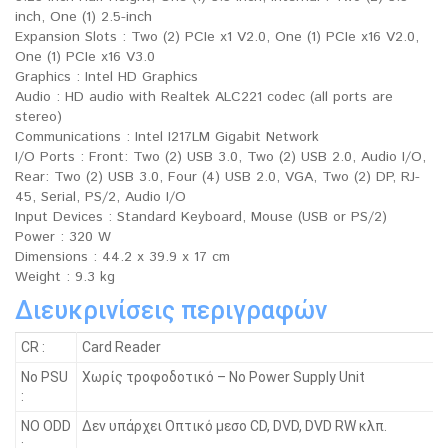
inch, One (1) 2.5-inch
Expansion Slots : Two (2) PCIe x1 V2.0, One (1) PCIe x16 V2.0,
One (1) PCIe x16 V3.0
Graphics : Intel HD Graphics
Audio : HD audio with Realtek ALC221 codec (all ports are
stereo)
Communications : Intel I217LM Gigabit Network
I/O Ports : Front: Two (2) USB 3.0, Two (2) USB 2.0, Audio I/O,
Rear: Two (2) USB 3.0, Four (4) USB 2.0, VGA, Two (2) DP, RJ-
45, Serial, PS/2, Audio I/O
Input Devices : Standard Keyboard, Mouse (USB or PS/2)
Power : 320 W
Dimensions : 44.2 x 39.9 x 17 cm
Weight : 9.3 kg
Διευκρινίσεις περιγραφών
CR :
Card Reader
No PSU
Χωρίς τροφοδοτικό – No Power Supply Unit
:
NO ODD
Δεν υπάρχει Οπτικό μεσο CD, DVD, DVD RW κλπ.
: