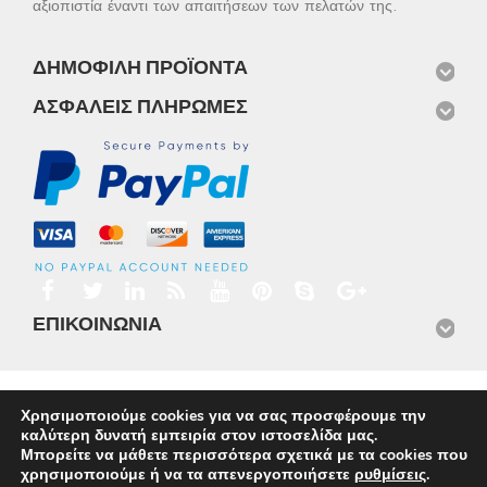
αξιοπιστία έναντι των απαιτήσεων των πελατών της.
ΔΗΜΟΦΙΛΉ ΠΡΟΪΌΝΤΑ
ΑΣΦΑΛΕΊΣ ΠΛΗΡΩΜΈΣ
ΕΠΙΚΟΙΝΩΝΊΑ
Αρχική
Προϊόντα
Νέα
Μισθώσεις
Φωτογραφίες
Χρησιμοποιούμε cookies για να σας προσφέρουμε την
Service
Εταιρικό Προφίλ
Επικοινωνία
καλύτερη δυνατή εμπειρία στον ιστοσελίδα μας.
© 2026
Omnisys
Μπορείτε να μάθετε περισσότερα σχετικά με τα cookies που
χρησιμοποιούμε ή να τα απενεργοποιήσετε
ρυθμίσεις
.