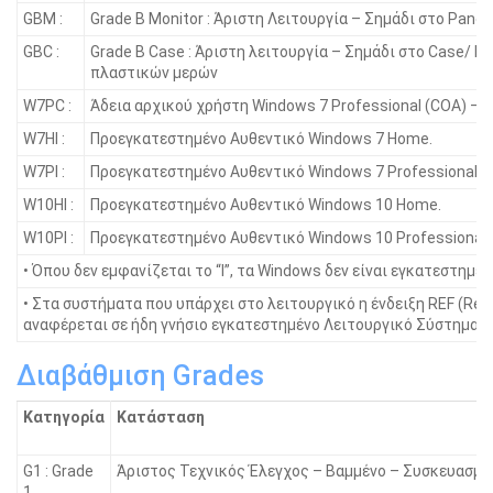
GBM :
Grade B Monitor : Άριστη Λειτουργία – Σημάδι στο Panel
GBC :
Grade B Case : Άριστη λειτουργία – Σημάδι στο Case/ Γ
πλαστικών μερών
W7PC :
Άδεια αρχικού χρήστη Windows 7 Professional (COA) – 
W7HI :
Προεγκατεστημένο Αυθεντικό Windows 7 Home.
W7PI :
Προεγκατεστημένο Αυθεντικό Windows 7 Professional.
W10HI :
Προεγκατεστημένο Αυθεντικό Windows 10 Home.
W10PI :
Προεγκατεστημένο Αυθεντικό Windows 10 Professional.
• Όπου δεν εμφανίζεται το “I”, τα Windοws δεν είναι εγκατεστημένα
• Στα συστήματα που υπάρχει στο λειτουργικό η ένδειξη REF (Ref
αναφέρεται σε ήδη γνήσιο εγκατεστημένο Λειτουργικό Σύστημα.
Διαβάθμιση Grades
Κατηγορία
Κατάσταση
G1 : Grade
Άριστος Τεχνικός Έλεγχος – Βαμμένο – Συσκευασμέ
1