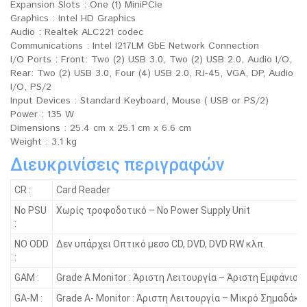
Expansion Slots : One (1) MiniPCIe
Graphics : Intel HD Graphics
Audio : Realtek ALC221 codec
Communications : Intel I217LM GbE Network Connection
I/O Ports : Front: Two (2) USB 3.0, Two (2) USB 2.0, Audio I/O,
Rear: Two (2) USB 3.0, Four (4) USB 2.0, RJ-45, VGA, DP, Audio
I/O, PS/2
Input Devices : Standard Keyboard, Mouse ( USB or PS/2)
Power : 135 W
Dimensions : 25.4 cm x 25.1 cm x 6.6 cm
Weight : 3.1 kg
Διευκρινίσεις περιγραφών
CR :
Card Reader
No PSU
Χωρίς τροφοδοτικό – No Power Supply Unit
:
NO ODD
Δεν υπάρχει Οπτικό μεσο CD, DVD, DVD RW κλπ.
:
GAM :
Grade A Monitor : Άριστη Λειτουργία – Άριστη Εμφάνιση
GA-M :
Grade A- Monitor : Άριστη Λειτουργία – Μικρό Σημαδάκι