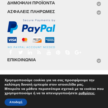
ΔΗΜΟΦΙΛΉ ΠΡΟΪΌΝΤΑ
ΑΣΦΑΛΕΊΣ ΠΛΗΡΩΜΈΣ
ΕΠΙΚΟΙΝΩΝΊΑ
Αρχική
Προϊόντα
Νέα
Μισθώσεις
Φωτογραφίες
Χρησιμοποιούμε cookies για να σας προσφέρουμε την
Service
Εταιρικό Προφίλ
Επικοινωνία
καλύτερη δυνατή εμπειρία στον ιστοσελίδα μας.
© 2026
Omnisys
Μπορείτε να μάθετε περισσότερα σχετικά με τα cookies που
χρησιμοποιούμε ή να τα απενεργοποιήσετε
ρυθμίσεις
.
Αποδοχή
Ελληνικα