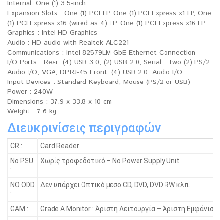
Internal: One (1) 3.5-inch
Expansion Slots : One (1) PCI LP, One (1) PCI Express x1 LP, One
(1) PCI Express x16 (wired as 4) LP, One (1) PCI Express x16 LP
Graphics : Intel HD Graphics
Audio : HD audio with Realtek ALC221
Communications : Intel 82579LM GbE Ethernet Connection
I/O Ports : Rear: (4) USB 3.0, (2) USB 2.0, Serial , Two (2) PS/2,
Audio I/O, VGA, DP,RJ-45 Front: (4) USB 2.0, Audio I/O
Input Devices : Standard Keyboard, Mouse (PS/2 or USB)
Power : 240W
Dimensions : 37.9 x 33.8 x 10 cm
Weight : 7.6 kg
Διευκρινίσεις περιγραφών
CR :
Card Reader
No PSU
Χωρίς τροφοδοτικό – No Power Supply Unit
:
NO ODD
Δεν υπάρχει Οπτικό μεσο CD, DVD, DVD RW κλπ.
:
GAM :
Grade A Monitor : Άριστη Λειτουργία – Άριστη Εμφάνιση