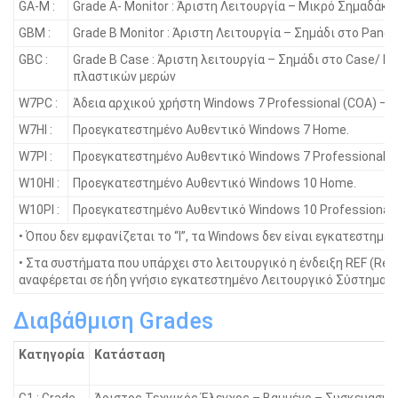
GA-M :
Grade A- Monitor : Άριστη Λειτουργία – Μικρό Σημαδάκι
GBM :
Grade B Monitor : Άριστη Λειτουργία – Σημάδι στο Panel
GBC :
Grade B Case : Άριστη λειτουργία – Σημάδι στο Case/ Γ
πλαστικών μερών
W7PC :
Άδεια αρχικού χρήστη Windows 7 Professional (COA) – 
W7HI :
Προεγκατεστημένο Αυθεντικό Windows 7 Home.
W7PI :
Προεγκατεστημένο Αυθεντικό Windows 7 Professional.
W10HI :
Προεγκατεστημένο Αυθεντικό Windows 10 Home.
W10PI :
Προεγκατεστημένο Αυθεντικό Windows 10 Professional.
• Όπου δεν εμφανίζεται το “I”, τα Windοws δεν είναι εγκατεστημένα
• Στα συστήματα που υπάρχει στο λειτουργικό η ένδειξη REF (Ref
αναφέρεται σε ήδη γνήσιο εγκατεστημένο Λειτουργικό Σύστημα.
Διαβάθμιση Grades
Κατηγορία
Κατάσταση
G1 : Grade
Άριστος Τεχνικός Έλεγχος – Βαμμένο – Συσκευασμέ