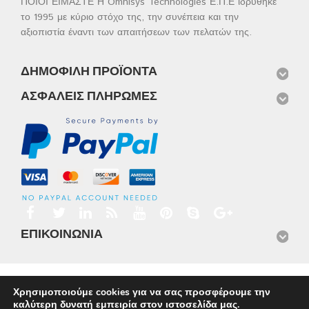
ΠΟΙΟΙ ΕΙΜΑΣΤΕ Η Omnisys Technologies Ε.Π.Ε ιδρύθηκε
το 1995 με κύριο στόχο της, την συνέπεια και την
αξιοπιστία έναντι των απαιτήσεων των πελατών της.
ΔΗΜΟΦΙΛΉ ΠΡΟΪΌΝΤΑ
ΑΣΦΑΛΕΊΣ ΠΛΗΡΩΜΈΣ
ΕΠΙΚΟΙΝΩΝΊΑ
Αρχική
Προϊόντα
Νέα
Μισθώσεις
Φωτογραφίες
Χρησιμοποιούμε cookies για να σας προσφέρουμε την
Service
Εταιρικό Προφίλ
Επικοινωνία
καλύτερη δυνατή εμπειρία στον ιστοσελίδα μας.