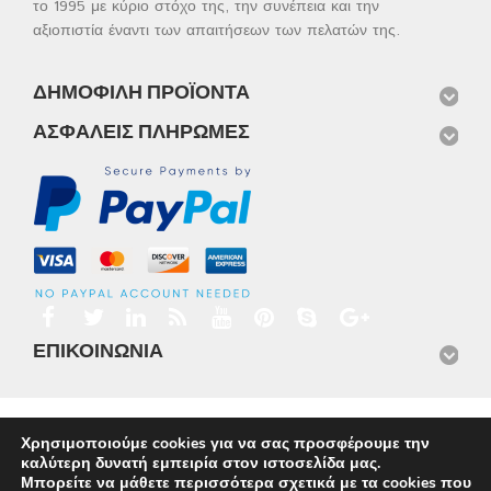
το 1995 με κύριο στόχο της, την συνέπεια και την
αξιοπιστία έναντι των απαιτήσεων των πελατών της.
ΔΗΜΟΦΙΛΉ ΠΡΟΪΌΝΤΑ
ΑΣΦΑΛΕΊΣ ΠΛΗΡΩΜΈΣ
ΕΠΙΚΟΙΝΩΝΊΑ
Αρχική
Προϊόντα
Νέα
Μισθώσεις
Φωτογραφίες
Χρησιμοποιούμε cookies για να σας προσφέρουμε την
Service
Εταιρικό Προφίλ
Επικοινωνία
καλύτερη δυνατή εμπειρία στον ιστοσελίδα μας.
© 2026
Omnisys
Μπορείτε να μάθετε περισσότερα σχετικά με τα cookies που