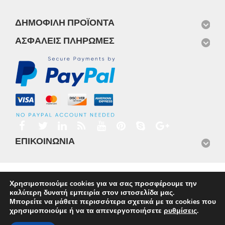
ΔΗΜΟΦΙΛΉ ΠΡΟΪΌΝΤΑ
ΑΣΦΑΛΕΊΣ ΠΛΗΡΩΜΈΣ
ΕΠΙΚΟΙΝΩΝΊΑ
Αρχική
Προϊόντα
Νέα
Μισθώσεις
Φωτογραφίες
Χρησιμοποιούμε cookies για να σας προσφέρουμε την
Service
Εταιρικό Προφίλ
Επικοινωνία
καλύτερη δυνατή εμπειρία στον ιστοσελίδα μας.
© 2026
Omnisys
Μπορείτε να μάθετε περισσότερα σχετικά με τα cookies που
χρησιμοποιούμε ή να τα απενεργοποιήσετε
ρυθμίσεις
.