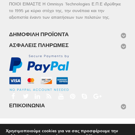
ΠΟΙΟΙ ΕΙΜΑΣΤΕ Η Omnisys Technologies Ε.Π.Ε ιδρύθηκε
το 1995 με κύριο στόχο της, την συνέπεια και την
αξιοπιστία έναντι των απαιτήσεων των πελατών της.
ΔΗΜΟΦΙΛΉ ΠΡΟΪΌΝΤΑ
ΑΣΦΑΛΕΊΣ ΠΛΗΡΩΜΈΣ
ΕΠΙΚΟΙΝΩΝΊΑ
Αρχική
Προϊόντα
Νέα
Μισθώσεις
Φωτογραφίες
Χρησιμοποιούμε cookies για να σας προσφέρουμε την
Service
Εταιρικό Προφίλ
Επικοινωνία