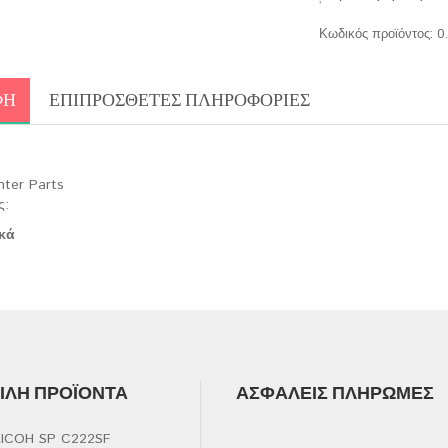
Κωδικός προϊόντος:
0
ΦΉ
ΕΠΙΠΡΌΣΘΕΤΕΣ ΠΛΗΡΟΦΟΡΊΕΣ
nter Parts
ς:
κά
ΛΉ ΠΡΟΪΌΝΤΑ
ΑΣΦΑΛΕΊΣ ΠΛΗΡΩΜΈΣ
ICOH SP C222SF