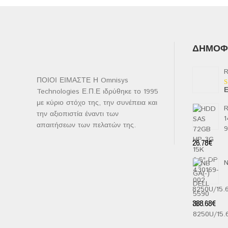
ΔΗΜΟΦΙ
R
ΠΟΙΟΙ ΕΙΜΑΣΤΕ Η Omnisys
Ε
Technologies Ε.Π.Ε ιδρύθηκε το 1995
Β
μ
με κύριο στόχο της, την συνέπεια και
2
R
α
την αξιοπιστία έναντι των
1
5
απαιτήσεων των πελατών της.
26.78
€
N
8250U/15
388.68
€