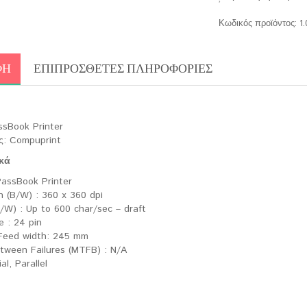
Κωδικός προϊόντος:
1
ΦΉ
ΕΠΙΠΡΌΣΘΕΤΕΣ ΠΛΗΡΟΦΟΡΊΕΣ
ssBook Printer
ς: Compuprint
κά
PassBook Printer
n (B/W) : 360 x 360 dpi
/W) : Up to 600 char/sec – draft
e : 24 pin
 Feed width: 245 mm
ween Failures (MTFB) : N/A
al, Parallel