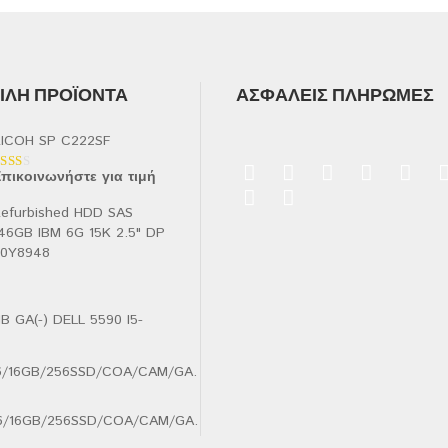
ΛΉ ΠΡΟΪΌΝΤΑ
ΑΣΦΑΛΕΊΣ ΠΛΗΡΩΜΈΣ
ICOH SP C222SF
πικοινωνήστε για τιμή
αθμολογήθηκε
ε
.00
efurbished HDD SAS
πό
46GB IBM 6G 15K 2.5" DP
90Y8948
B GA(-) DELL 5590 I5-
.6/16GB/256SSD/COA/CAM/GA.