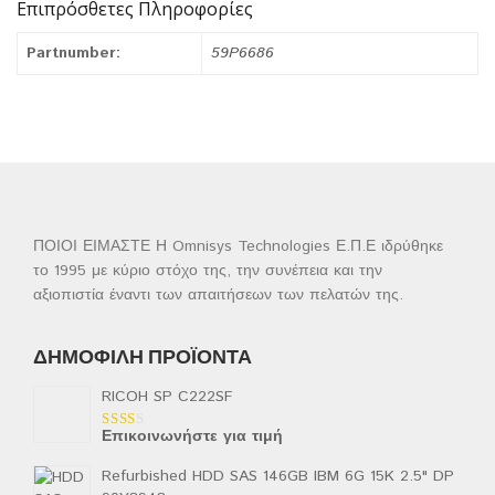
Επιπρόσθετες Πληροφορίες
Partnumber:
59P6686
ΠΟΙΟΙ ΕΙΜΑΣΤΕ Η Omnisys Technologies Ε.Π.Ε ιδρύθηκε
το 1995 με κύριο στόχο της, την συνέπεια και την
αξιοπιστία έναντι των απαιτήσεων των πελατών της.
ΔΗΜΟΦΙΛΉ ΠΡΟΪΌΝΤΑ
RICOH SP C222SF
Επικοινωνήστε για τιμή
Βαθμολογήθηκε
με
2.00
Refurbished HDD SAS 146GB IBM 6G 15K 2.5" DP
από