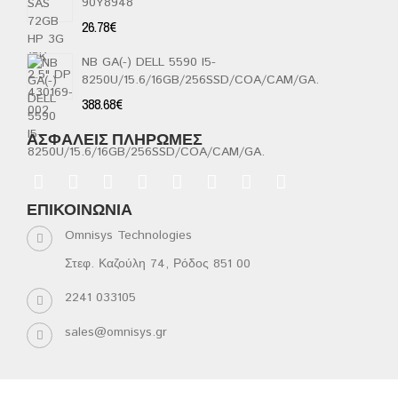
90Y8948
5
26.78
€
NB GA(-) DELL 5590 I5-
8250U/15.6/16GB/256SSD/COA/CAM/GA.
388.68
€
ΑΣΦΑΛΕΊΣ ΠΛΗΡΩΜΈΣ
ΕΠΙΚΟΙΝΩΝΊΑ
Omnisys Technologies
Στεφ. Καζούλη 74, Ρόδος 851 00
2241 033105
sales@omnisys.gr