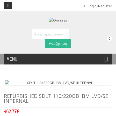
Login/Register
0
Αναζήτηση
MENU
REFURBISHED SDLT 110/220GB IBM LVD/SE
INTERNAL
462.77
€