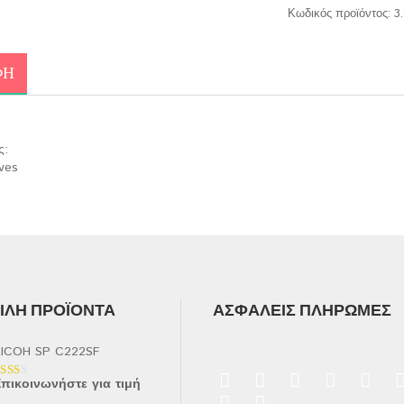
Κωδικός προϊόντος:
3
ΦΉ
ς:
ves
ΛΉ ΠΡΟΪΌΝΤΑ
ΑΣΦΑΛΕΊΣ ΠΛΗΡΩΜΈΣ
ICOH SP C222SF
πικοινωνήστε για τιμή
αθμολογήθηκε
ε