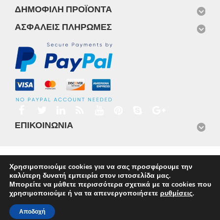
ΔΗΜΟΦΙΛΉ ΠΡΟΪΌΝΤΑ
ΑΣΦΑΛΕΊΣ ΠΛΗΡΩΜΈΣ
ΕΠΙΚΟΙΝΩΝΊΑ
Αρχική
Προϊόντα
Νέα
Μισθώσεις
Φωτογραφίες
Χρησιμοποιούμε cookies για να σας προσφέρουμε την
Service
Εταιρικό Προφίλ
Επικοινωνία
καλύτερη δυνατή εμπειρία στον ιστοσελίδα μας.
© 2026
Omnisys
Μπορείτε να μάθετε περισσότερα σχετικά με τα cookies που
χρησιμοποιούμε ή να τα απενεργοποιήσετε
ρυθμίσεις
.
Αποδοχή
Ελληνικα